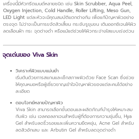
เครื่องนี้มีหัวทรีตเมนต์หลายชนิด เช่น
Skin Scrubber, Aqua Peel,
Oxygen Injection, Cold Handle, Roller Lifting, Meso Gun,
LED Light
แต่ละหัวจะมีคุณสมบัติแตกต่างกัน เพื่อแก้ปัญหาผิวอย่าง
ตรงจุด ไม่ว่าจะเป็นการขจัดสิวเสี้ยน กระชับรูขุมขน เติมออกซิเจนให้ผิว
ลดเลือนฝ้า กระ จุดด่างดำ หรือแม้แต่ช่วยให้ผิวกระจ่างใสแบบเร่งด่วน
จุดเด่นของ Viva Skin
วิเคราะห์ผิวแบบแม่นยำ
เริ่มต้นด้วยการสแกนและเช็กสภาพผิวด้วย Face Scan ซึ่งช่วย
ให้คุณหมอหรือผู้เชี่ยวชาญเข้าใจปัญหาผิวของแต่ละคนได้อย่าง
ละเอียด
ตอบโจทย์หลายปัญหาผิว
Viva Skin สามารถเลือกขั้นตอนและผลิตภัณฑ์บำรุงให้เหมาะสม
กับผิว เช่น เจลคอลลาเจนสำหรับผู้ที่ต้องการความชุ่มชื้น, Hya
Gel สำหรับลดริ้วรอยและเพิ่มความยืดหยุ่น, Acne Gel สำหรับ
ลดสิวอักเสบ และ Arbutin Gel สำหรับลดจุดด่างดำ