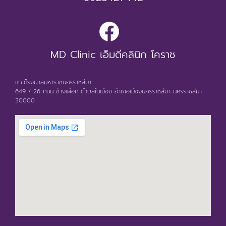
MD Clinic เอ็มดีคลินิก โคราช
แถวโรงบาลมหาราชนครราชสีมา
649 / 26 ถนน ช้างเผือก ตำบลในเมือง อำเภอเมืองนครราชสีมา นครราชสีมา
30000