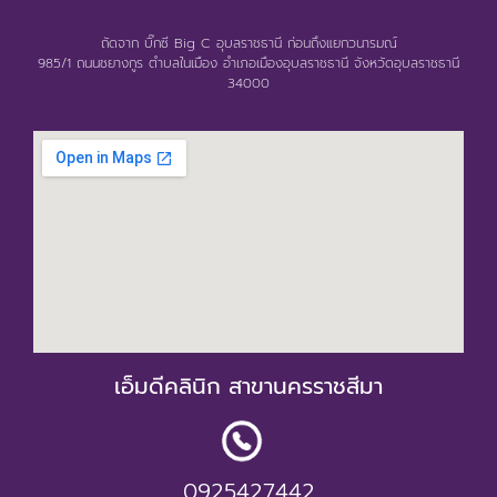
ถัดจาก บิ๊กซี Big C อุบลราชธานี ก่อนถึงแยกวนารมณ์
985/1 ถนนชยางกูร ตำบลในเมือง อำเภอเมืองอุบลราชธานี จังหวัดอุบลราชธานี
34000
เอ็มดีคลินิก สาขานครราชสีมา
0925427442