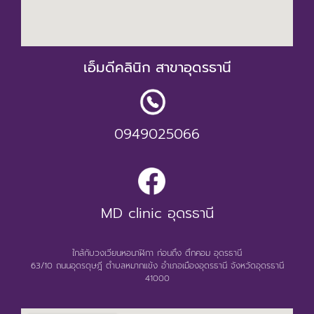
เอ็มดีคลินิก สาขาอุดรธานี
0949025066
MD clinic อุดรธานี
ใกล้กับวงเวียนหอนาฬิกา ก่อนถึง ตึกคอม อุดรธานี
63/10 ถนนอุดรดุษฎี ตำบลหมากแข้ง อำเภอเมืองอุดรธานี จังหวัดอุดรธานี
41000