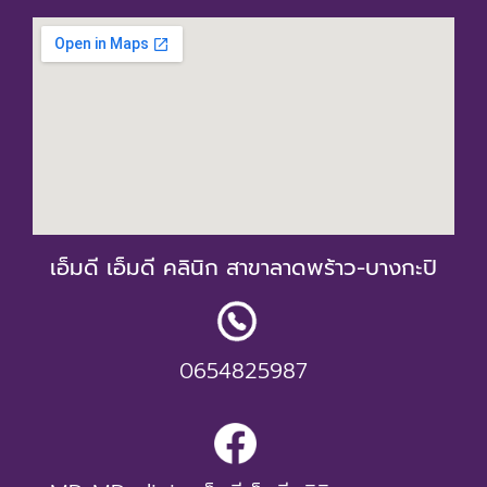
เอ็มดี เอ็มดี คลินิก สาขาลาดพร้าว-บางกะปิ
0654825987