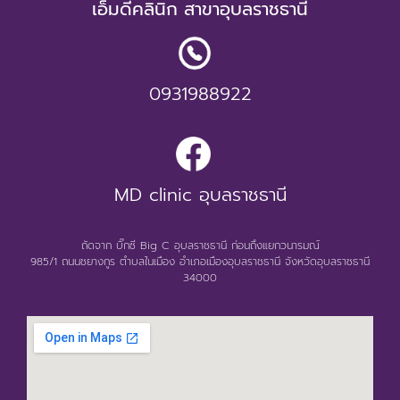
เอ็มดีคลินิก สาขาอุบลราชธานี
0931988922
MD clinic อุบลราชธานี
ถัดจาก บิ๊กซี Big C อุบลราชธานี ก่อนถึงแยกวนารมณ์
985/1 ถนนชยางกูร ตำบลในเมือง อำเภอเมืองอุบลราชธานี จังหวัดอุบลราชธานี
34000