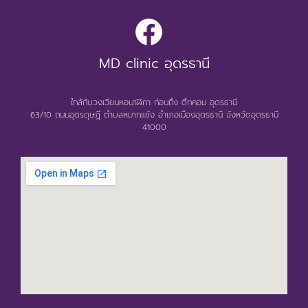
MD clinic อุดรธานี
ใกล้กับวงเวียนหอนาฬิกา ก่อนถึง ตึกคอม อุดรธานี
63/10 ถนนอุดรดุษฎี ตำบลหมากแข้ง อำเภอเมืองอุดรธานี จังหวัดอุดรธานี
41000