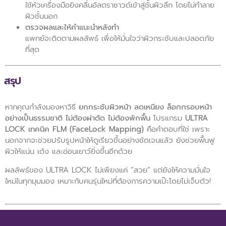
ใช้หัวเครื่องมือยิงคลื่นอัลตราซาวด์เข้าสู่ชั้นผิวลึก โดยไม่ทำลาย
ผิวชั้นนอก
ตรวจผลและให้คำแนะนำหลังทำ
แพทย์จะติดตามผลลัพธ์ เพื่อให้มั่นใจว่าผิวกระชับและปลอดภัย
ที่สุด
สรุป
หากคุณกำลังมองหาวิธี
ยกกระชับผิวหน้า ลดเหนียง ล็อกกรอบหน้า
อย่างเป็นธรรมชาติ ไม่ต้องผ่าตัด ไม่ต้องพักฟื้น
โปรแกรม
ULTRA
LOCK เทคนิค FLM (FaceLock Mapping)
คือคำตอบที่ใช่ เพราะ
นอกจากจะช่วยปรับรูปหน้าให้ดูเรียวขึ้นอย่างชัดเจนแล้ว ยังช่วยฟื้นฟู
ผิวให้แน่น เด้ง และอ่อนเยาว์ยิ่งขึ้นอีกด้วย
ผลลัพธ์ของ ULTRA LOCK ไม่เพียงแค่ “สวย” แต่ยังให้ความมั่นใจ
ใหม่ในทุกมุมมอง เหมาะกับคนรุ่นใหม่ที่ต้องการความเป๊ะโดยไม่เจ็บตัว!